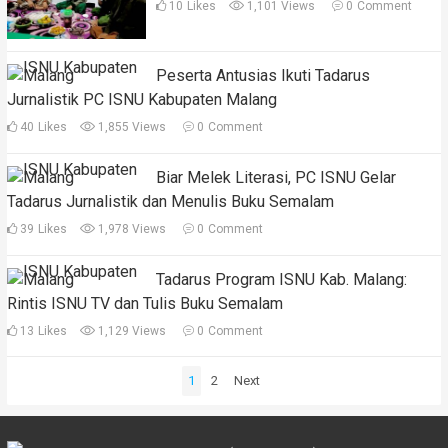
10
Likes
1,101 Views
0
Comment
Peserta Antusias Ikuti Tadarus
Jurnalistik PC ISNU Kabupaten Malang
40
Likes
1,855 Views
0
Comment
Biar Melek Literasi, PC ISNU Gelar
Tadarus Jurnalistik dan Menulis Buku Semalam
39
Likes
1,978 Views
0
Comment
Tadarus Program ISNU Kab. Malang:
Rintis ISNU TV dan Tulis Buku Semalam
13
Likes
1,129 Views
0
Comment
Posts
1
2
Next
pagination