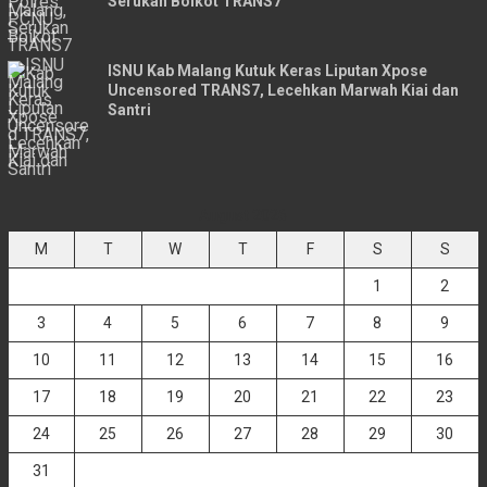
Serukan Boikot TRANS7
ISNU Kab Malang Kutuk Keras Liputan Xpose
Uncensored TRANS7, Lecehkan Marwah Kiai dan
Santri
August 2026
M
T
W
T
F
S
S
1
2
3
4
5
6
7
8
9
10
11
12
13
14
15
16
17
18
19
20
21
22
23
24
25
26
27
28
29
30
31