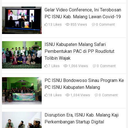
Gelar Video Conference, Ini Terobosan
PC ISNU Kab. Malang Lawan Covid-19
13
Likes
855 Views
0
Comment
ISNU Kabupaten Malang Safari
Pembentukan PAC di PP Roudlotut
Tolibin Wajak
7
Likes
1,066 Views
0
Comment
PC ISNU Bondowoso Sinau Program Ke
PC ISNU Kabupaten Malang
18
Likes
1,034 Views
0
Comment
Disruption Era, ISNU Kab. Malang Kaji
Perkembangan Startup Digital