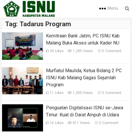
Menu
Tag:
Tadarus Program
Kemitraan Bank Jatim, PC ISNU Kab
Malang Buka Akses untuk Kader NU
39
Likes
1,285 Views
0
Comment
Murfiatul Maulida, Ketua Bidang 2 PC
ISNU Kab Malang Gagas Sejumlah
Program
11
Likes
1,300 Views
0
Comment
Penguatan Digitalisasi ISNU se-Jawa
Timur: Kuat di Darat Ampuh di Udara
16
Likes
811 Views
0
Comment