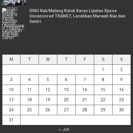
ISNU Kab Malang Kutuk Keras Liputan Xpose
Uncensored TRANS7, Lecehkan Marwah Kiai dan
Santri
August 2026
M
T
W
T
F
S
S
1
2
3
4
5
6
7
8
9
10
11
12
13
14
15
16
17
18
19
20
21
22
23
24
25
26
27
28
29
30
31
« Jun