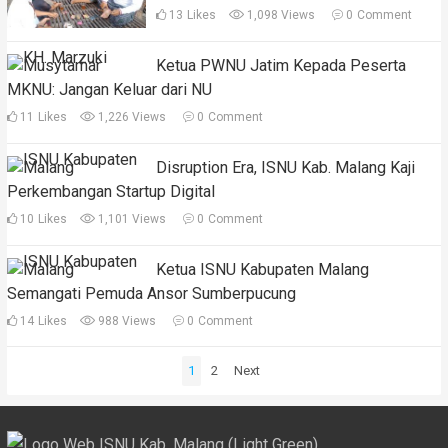
13
Likes
1,098 Views
0
Comment
Ketua PWNU Jatim Kepada Peserta
MKNU: Jangan Keluar dari NU
11
Likes
1,226 Views
0
Comment
Disruption Era, ISNU Kab. Malang Kaji
Perkembangan Startup Digital
10
Likes
1,101 Views
0
Comment
Ketua ISNU Kabupaten Malang
Semangati Pemuda Ansor Sumberpucung
14
Likes
988 Views
0
Comment
Posts
1
2
Next
pagination