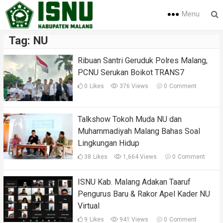
Menu
Tag:
NU
Ribuan Santri Geruduk Polres Malang,
PCNU Serukan Boikot TRANS7
0
Likes
376 Views
0
Comment
Talkshow Tokoh Muda NU dan
Muhammadiyah Malang Bahas Soal
Lingkungan Hidup
38
Likes
1,664 Views
0
Comment
ISNU Kab. Malang Adakan Taaruf
Pengurus Baru & Rakor Apel Kader NU
Virtual
9
Likes
941 Views
0
Comment