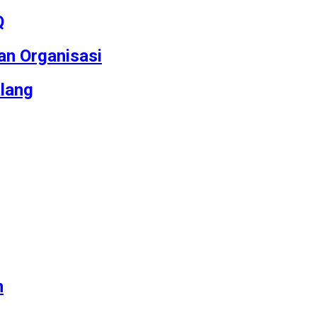
Q
an Organisasi
lang
m