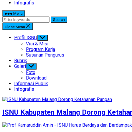
Infografis
Menu
Search
Close Menu
Profil ISNU
Show
sub
Visi & Misi
menu
Program Kerja
Susunan Pengurus
Rubrik
Galeri
Show
sub
Foto
menu
Download
Informasi Publik
Infografis
ISNU Kabupaten Malang Dorong Ketahana