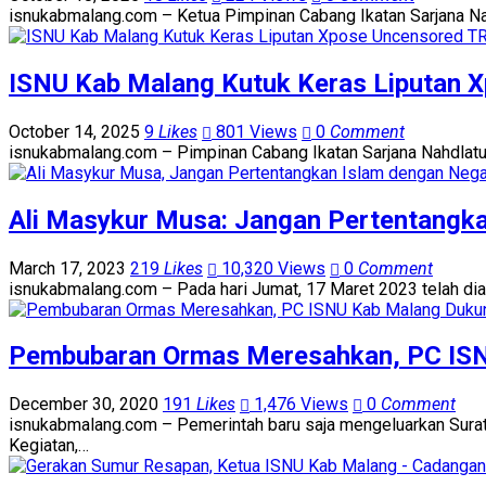
isnukabmalang.com – Ketua Pimpinan Cabang Ikatan Sarjana Nah
ISNU Kab Malang Kutuk Keras Liputan 
October 14, 2025
9
Likes
801 Views
0
Comment
isnukabmalang.com – Pimpinan Cabang Ikatan Sarjana Nahdlat
Ali Masykur Musa: Jangan Pertentangk
March 17, 2023
219
Likes
10,320 Views
0
Comment
isnukabmalang.com – Pada hari Jumat, 17 Maret 2023 telah dia
Pembubaran Ormas Meresahkan, PC ISN
December 30, 2020
191
Likes
1,476 Views
0
Comment
isnukabmalang.com – Pemerintah baru saja mengeluarkan Sur
Kegiatan,…