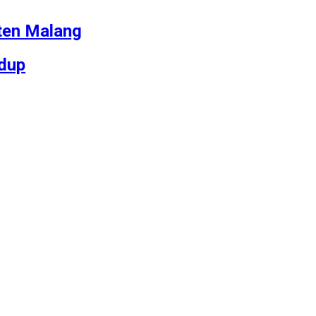
ten Malang
dup