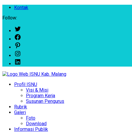
Kontak
Follow:
Twitter
Facebook
Pinterest
Instagram
LinkedIn
Profil ISNU
Visi & Misi
Program Kerja
Susunan Pengurus
Rubrik
Galeri
Foto
Download
Informasi Publik