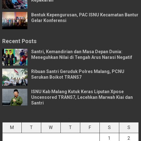
Bentuk Kepengurusan, PAC ISNU Kecamatan Bantur
Gelar Konferensi
Recent Posts
Santri, Kemandirian dan Masa Depan Dunia:
Meneguhkan Nilai di Tengah Arus Narasi Negatif
Ribuan Santri Geruduk Polres Malang, PCNU
Serukan Boikot TRANS7
ISNU Kab Malang Kutuk Keras Liputan Xpose
Uncensored TRANS7, Lecehkan Marwah Kiai dan
Santri
August 2026
M
T
W
T
F
S
S
1
2