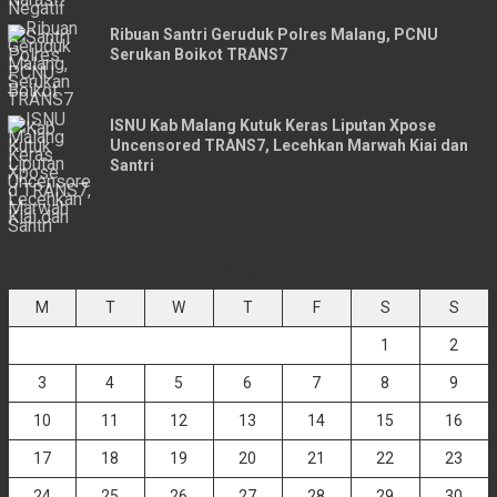
Ribuan Santri Geruduk Polres Malang, PCNU
Serukan Boikot TRANS7
ISNU Kab Malang Kutuk Keras Liputan Xpose
Uncensored TRANS7, Lecehkan Marwah Kiai dan
Santri
August 2026
M
T
W
T
F
S
S
1
2
3
4
5
6
7
8
9
10
11
12
13
14
15
16
17
18
19
20
21
22
23
24
25
26
27
28
29
30