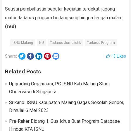
Seusai pembahasan seputar kegiatan terdekat, jagong
maton tadarus program berlangsung hingga tengah malam.
(red)
ISNU Malang
NU
Tadarus Jurnalistik
Tadarus Program
Twitter
Facebook
LinkedIn
Pinterest
Email
Share:
13
Likes
Related Posts
Upgrading Organisasi, PC ISNU Kab Malang Studi
Observasi di Singapura
Srikandi ISNU Kabupaten Malang Gagas Sekolah Gender,
Dimulai 6 Mei 2023
Pra-Raker Bidang 1, Gus Idrus Buat Program Database
Hingga KTA ISNU