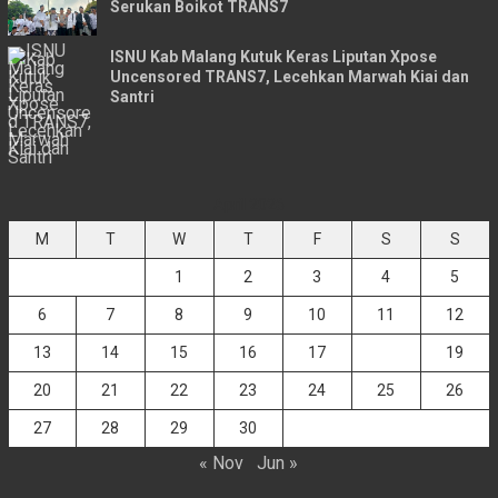
Serukan Boikot TRANS7
ISNU Kab Malang Kutuk Keras Liputan Xpose
Uncensored TRANS7, Lecehkan Marwah Kiai dan
Santri
April 2026
M
T
W
T
F
S
S
1
2
3
4
5
6
7
8
9
10
11
12
13
14
15
16
17
18
19
20
21
22
23
24
25
26
27
28
29
30
« Nov
Jun »