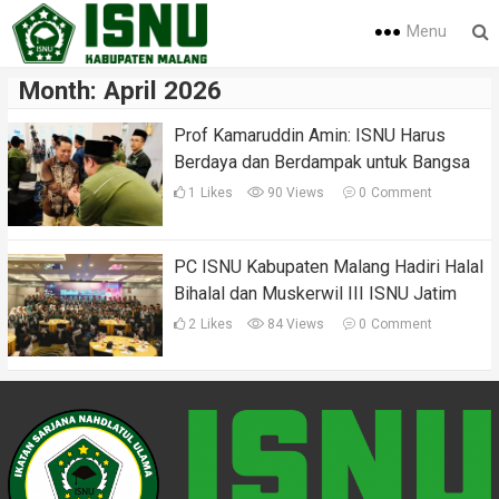
Menu
Month:
April 2026
‎Prof Kamaruddin Amin: ISNU Harus
Berdaya dan Berdampak untuk Bangsa
1
Likes
90 Views
0
Comment
‎‎PC ISNU Kabupaten Malang Hadiri Halal
Bihalal dan Muskerwil III ISNU Jatim
2
Likes
84 Views
0
Comment