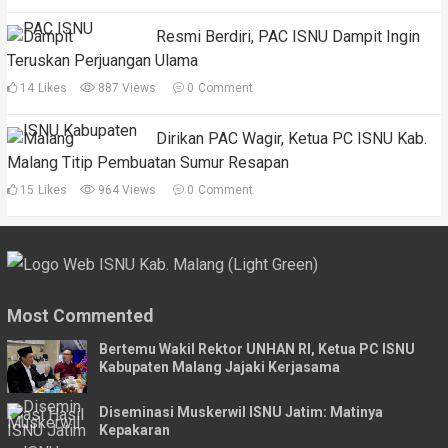
Resmi Berdiri, PAC ISNU Dampit Ingin
Teruskan Perjuangan Ulama
14
Likes
887 Views
0
Comment
Dirikan PAC Wagir, Ketua PC ISNU Kab.
Malang Titip Pembuatan Sumur Resapan
15
Likes
964 Views
0
Comment
Most Commented
Bertemu Wakil Rektor UNHAN RI, Ketua PC ISNU
Kabupaten Malang Jajaki Kerjasama
Diseminasi Muskerwil ISNU Jatim: Matinya
Kepakaran