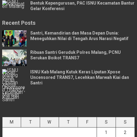
Bentuk Kepengurusan, PAC ISNU Kecamatan Bantur
Gelar Konferensi
Recent Posts
Santri, Kemandirian dan Masa Depan Dunia:
Meneguhkan Nilai di Tengah Arus Narasi Negatif
Ribuan Santri Geruduk Polres Malang, PCNU
Serukan Boikot TRANS7
ISNU Kab Malang Kutuk Keras Liputan Xpose
Uncensored TRANS7, Lecehkan Marwah Kiai dan
Santri
August 2026
M
T
W
T
F
S
S
1
2